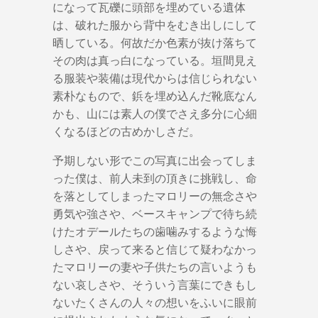
になって瓦礫に頭部を埋めている遺体
は、破れた服から背中をむき出しにして
晒している。何故だか色素が抜け落ちて
その肉は真っ白になっている。垣間見え
る服装や装備は現代からは信じられない
素朴なもので、鋲を埋め込んだ靴底なん
かも、山には素人の僕でさえ多分に心細
くなるほどの古めかしさだ。
予期しない形でこの写真に出会ってしま
った僕は、前人未到の頂きに挑戦し、命
を落としてしまったマロリーの無念さや
勇気や強さや、ベースキャンプで待ち続
けたオデールたちの歯噛みするような悔
しさや、戻って来ると信じて疑わなかっ
たマロリーの妻や子供たちの言いようも
ない哀しさや、そういう言葉にできもし
ないたくさんの人々の想いをふいに眼前