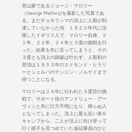
登山家であるジョージ・マロリー
（George Mallory)を撮影した写真であ
る。まだチョモランマの頂上に人類が到
達していなかった頃、１９２０年代に活
躍したイギリス人で、マロリー自身、２
１年、２２年、２４年と３度の挑戦を行
った。結果を先に言ってしまうと、その
３度とも頂上の踏破は叶わず、人類初の
登頂は１９５３年のエドモンド・ヒラリ
ーとシェルパのテンジン・ノルゲイまで
待つことになる。
マロリーは２４年に行われた３度目の挑
戦で、サポート役のアンドリュー・アー
ヴィンと共に行方不明になり、帰らぬ人
となってしまった。頂上に最も近い第６
キャンプから、二人が頂上に向け登って
行く様子を見つめていた遠征隊員のひと