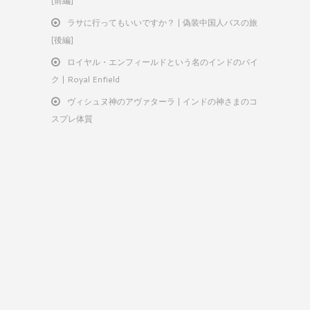
[前編]
ラサに行ってもいいですか？ | 偽装中国人バスの旅
[後編]
ロイヤル・エンフィールドという名のインドのバイ
ク | Royal Enfield
ヴィシュヌ神のアヴァターラ | インドの神さまのコ
スプレ体質