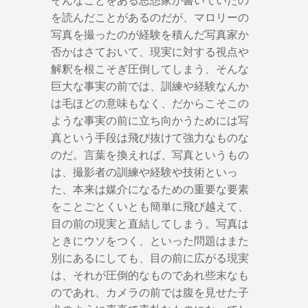
を読んだことがあるのだが、マロリーの
写真を撮ったのが経験を積んだ写真家か
否かはさておいて、現実に対する視点や
解釈を根こそぎ圧倒してしまう、そんな
巨大な事実の前では、訓練や経験なんか
は毛ほどの意味もなく、だからこそこの
ような事実の前に立ち向かうためには写
真という手段は飛び抜けて強力なものな
のだ。言葉を換えれば、写真というもの
は、撮影者の訓練や経験や技術といっ
た、本来は媒介になるための重要な要素
をことごとくいとも簡単に飛び越えて、
目の前の現実と直結してしまう。写真は
ときにウソをつく、といった問題はまた
別にあるにしても、目の前に広がる現実
は、それが圧倒的なものであれ些末なも
のであれ、カメラの前では腹を見せた子