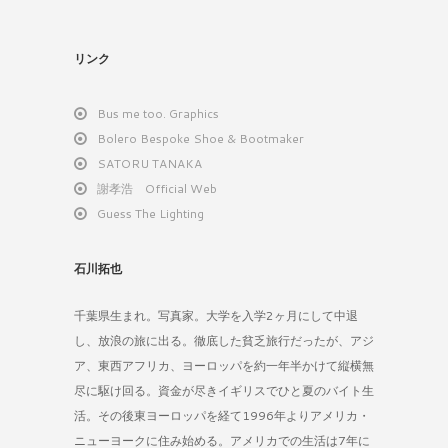
リンク
Bus me too. Graphics
Bolero Bespoke Shoe & Bootmaker
SATORU TANAKA
謝孝浩 Official Web
Guess The Lighting
石川拓也
千葉県生まれ。写真家。大学を入学2ヶ月にして中退
し、放浪の旅に出る。徹底した貧乏旅行だったが、アジ
ア、東西アフリカ、ヨーロッパを約一年半かけて縦横無
尽に駆け回る。資金が尽きイギリスでひと夏のバイト生
活。その後東ヨーロッパを経て1996年よりアメリカ・
ニューヨークに住み始める。アメリカでの生活は7年に