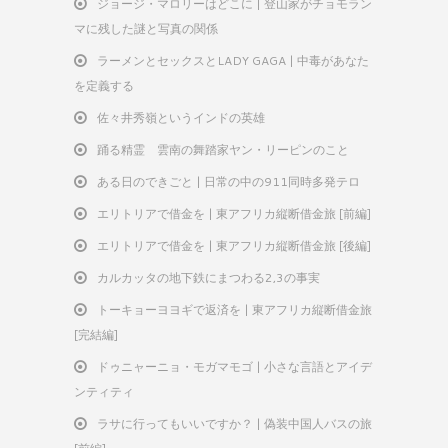
ジョージ・マロリーはどこに | 登山家がチョモラン
マに残した謎と写真の関係
ラーメンとセックスとLADY GAGA | 中毒があなた
を定義する
佐々井秀嶺というインドの英雄
踊る精霊 雲南の舞踏家ヤン・リーピンのこと
ある日のできごと | 日常の中の911同時多発テロ
エリトリアで借金を | 東アフリカ縦断借金旅 [前編]
エリトリアで借金を | 東アフリカ縦断借金旅 [後編]
カルカッタの地下鉄にまつわる2,3の事実
トーキョーヨヨギで返済を | 東アフリカ縦断借金旅
[完結編]
ドゥニャーニョ・モガマモゴ | 小さな言語とアイデ
ンティティ
ラサに行ってもいいですか？ | 偽装中国人バスの旅