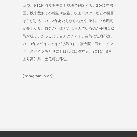
及び、911同時多発テロを現地で経験する。2002年帰
国。以来数多くの雑誌や広告、映画ポスターなどの撮影
を手がける。2012年あたりから地方や海外にいる期間
が長くなり、自分が一体どこに住んでいるのか不明な状
態が続く。かっこよく言えばノマド。実態は住所不定。
2015年スペイン・イビサ島在住。湯布院・高知・イン
ド・スペインあたりにしばしば出没する。2016年8月
より高知県・土佐町に移住。
[instagram-feed]