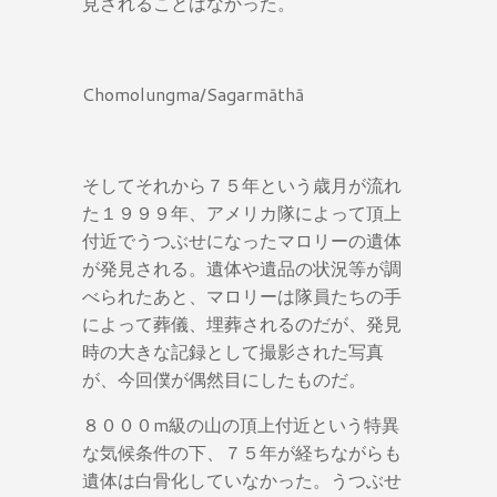
見されることはなかった。
Chomolungma/Sagarmāthā
そしてそれから７５年という歳月が流れ
た１９９９年、アメリカ隊によって頂上
付近でうつぶせになったマロリーの遺体
が発見される。遺体や遺品の状況等が調
べられたあと、マロリーは隊員たちの手
によって葬儀、埋葬されるのだが、発見
時の大きな記録として撮影された写真
が、今回僕が偶然目にしたものだ。
８０００m級の山の頂上付近という特異
な気候条件の下、７５年が経ちながらも
遺体は白骨化していなかった。うつぶせ