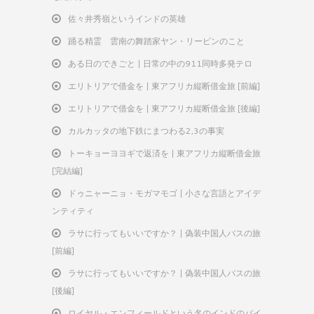
佐々井秀嶺というインドの英雄
踊る精霊 雲南の舞踏家ヤン・リーピンのこと
ある日のできごと | 日常の中の911同時多発テロ
エリトリアで借金を | 東アフリカ縦断借金旅 [前編]
エリトリアで借金を | 東アフリカ縦断借金旅 [後編]
カルカッタの地下鉄にまつわる2,3の事実
トーキョーヨヨギで返済を | 東アフリカ縦断借金旅
[完結編]
ドゥニャーニョ・モガマモゴ | 小さな言語とアイデ
ンティティ
ラサに行ってもいいですか？ | 偽装中国人バスの旅
[前編]
ラサに行ってもいいですか？ | 偽装中国人バスの旅
[後編]
ロイヤル・エンフィールドという名のインドのバイ