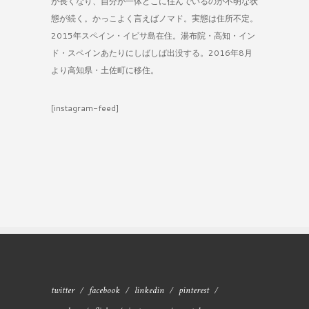
が長くなり、自分が一体どこに住んでいるのか不明な状
態が続く。かっこよく言えばノマド。実態は住所不定。
2015年スペイン・イビサ島在住。湯布院・高知・イン
ド・スペインあたりにしばしば出没する。2016年8月
より高知県・土佐町に移住。
[instagram-feed]
twitter
facebook
linkedin
pinterest