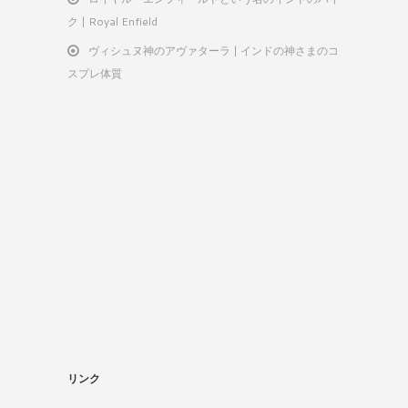
ク | Royal Enfield
ヴィシュヌ神のアヴァターラ | インドの神さまのコ
スプレ体質
リンク