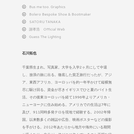
Bus me too. Graphics
Bolero Bespoke Shoe & Bootmaker
SATORU TANAKA
謝孝浩 Official Web
Guess The Lighting
石川拓也
千葉県生まれ。写真家。大学を入学2ヶ月にして中退
し、放浪の旅に出る。徹底した貧乏旅行だったが、アジ
ア、東西アフリカ、ヨーロッパを約一年半かけて縦横無
尽に駆け回る。資金が尽きイギリスでひと夏のバイト生
活。その後東ヨーロッパを経て1996年よりアメリカ・
ニューヨークに住み始める。アメリカでの生活は7年に
及び、911同時多発テロを現地で経験する。2002年帰
国。以来数多くの雑誌や広告、映画ポスターなどの撮影
を手がける。2012年あたりから地方や海外にいる期間