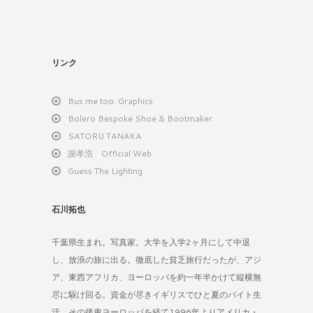
リンク
Bus me too. Graphics
Bolero Bespoke Shoe & Bootmaker
SATORU TANAKA
謝孝浩 Official Web
Guess The Lighting
石川拓也
千葉県生まれ。写真家。大学を入学2ヶ月にして中退
し、放浪の旅に出る。徹底した貧乏旅行だったが、アジ
ア、東西アフリカ、ヨーロッパを約一年半かけて縦横無
尽に駆け回る。資金が尽きイギリスでひと夏のバイト生
活。その後東ヨーロッパを経て1996年よりアメリカ・