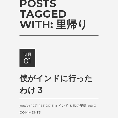
POSTS
TAGGED
WITH:
里帰り
12月
01
僕がインドに行った
わけ 3
12月 1ST 2015
インド
&
旅の記憶
0
posted on
in
with
COMMENTS