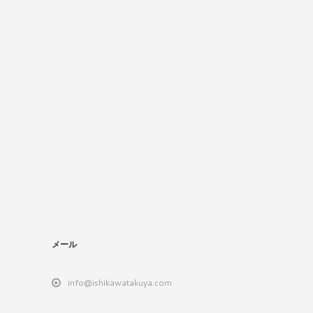
メール
info@ishikawatakuya.com