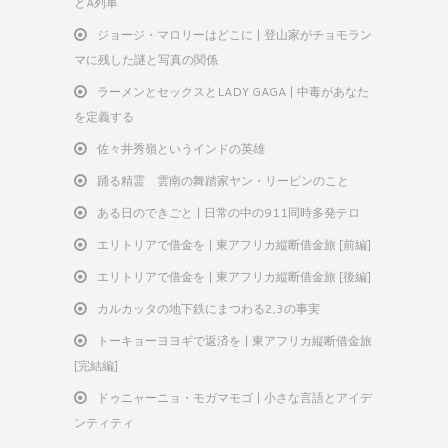
とA列車
ジョージ・マロリーはどこに | 登山家がチョモラン
マに残した謎と写真の関係
ラーメンとセックスとLADY GAGA | 中毒があなた
を定義する
佐々井秀嶺というインドの英雄
踊る精霊 雲南の舞踏家ヤン・リーピンのこと
ある日のできごと | 日常の中の911同時多発テロ
エリトリアで借金を | 東アフリカ縦断借金旅 [前編]
エリトリアで借金を | 東アフリカ縦断借金旅 [後編]
カルカッタの地下鉄にまつわる2,3の事実
トーキョーヨヨギで返済を | 東アフリカ縦断借金旅
[完結編]
ドゥニャーニョ・モガマモゴ | 小さな言語とアイデ
ンティティ