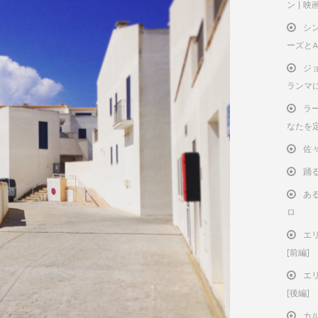
ン | 
シ
ーズと
ジ
ランマ
ラー
なたを
佐
踊
ある
ロ
エ
[前編]
エ
[後編]
カ