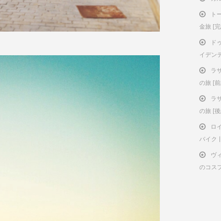
ト
金旅 [
ド
イデン
ラ
の旅 [前
ラ
の旅 [後
ロ
バイク | 
ヴ
のコス