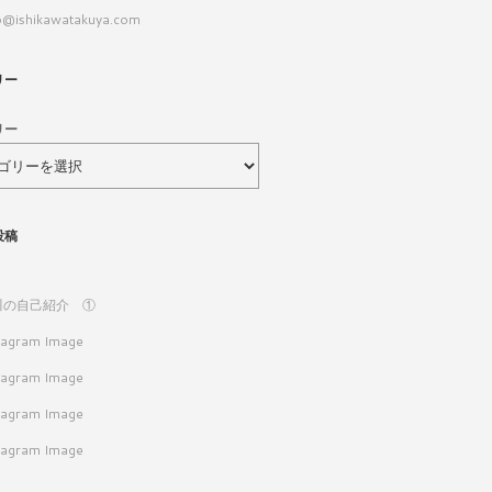
o@ishikawatakuya.com
リー
リー
投稿
川の自己紹介 ①
tagram Image
tagram Image
tagram Image
tagram Image