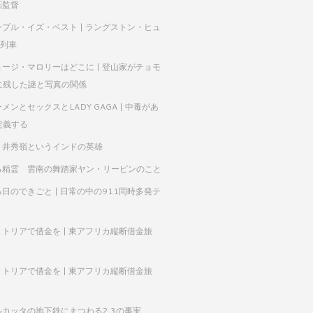
映画監督
ンプル・イズ・ベスト | ラングストン・ヒュ
A列車
ョージ・マロリーはどこに | 登山家がチョモ
に残した謎と写真の関係
メンとセックスとLADY GAGA | 中毒があ
定義する
々井秀嶺というインドの英雄
る精霊 雲南の舞踏家ヤン・リーピンのこと
日のできごと | 日常の中の911同時多発テ
リトリアで借金を | 東アフリカ縦断借金旅
リトリアで借金を | 東アフリカ縦断借金旅
ルカッタの地下鉄にまつわる2,3の事実