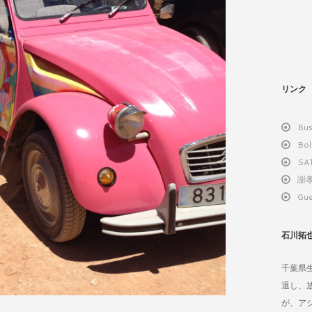
リンク
Bus
Bol
SA
謝孝
Gue
石川拓
千葉県
退し、
が、ア