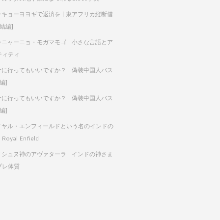
ーキョーヨヨギで返済を | 東アフリカ縦断借
完結編]
ゥニャーニョ・モガマモゴ | 小さな言語とア
ティティ
サに行ってもいいですか？ | 偽装中国人バス
編]
サに行ってもいいですか？ | 偽装中国人バス
編]
イヤル・エンフィールドという名のインドの
Royal Enfield
ィシュヌ神のアヴァターラ | インドの神さま
プレ体質