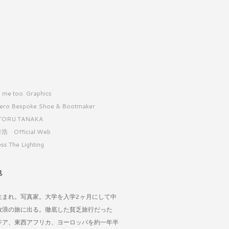
 me too. Graphics
ero Bespoke Shoe & Bootmaker
TORU TANAKA
浩 Official Web
ss The Lighting
也
生まれ。写真家。大学を入学2ヶ月にして中
放浪の旅に出る。徹底した貧乏旅行だった
ジア、東西アフリカ、ヨーロッパを約一年半