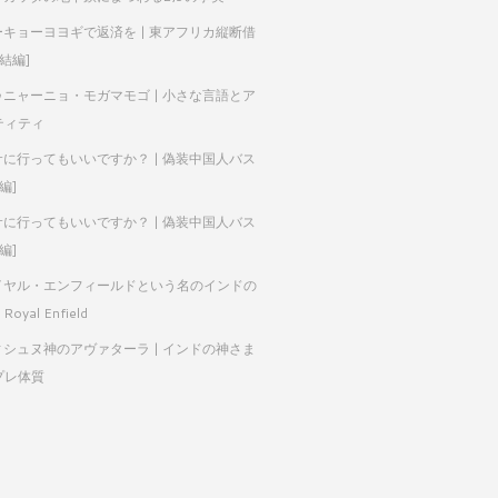
ーキョーヨヨギで返済を | 東アフリカ縦断借
完結編]
ゥニャーニョ・モガマモゴ | 小さな言語とア
ティティ
サに行ってもいいですか？ | 偽装中国人バス
編]
サに行ってもいいですか？ | 偽装中国人バス
編]
イヤル・エンフィールドという名のインドの
Royal Enfield
ィシュヌ神のアヴァターラ | インドの神さま
プレ体質