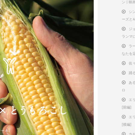
ン | 
シ
ーズと
ジ
ランマ
ラー
なたを
佐
踊
ある
ロ
エ
[前編]
エ
[後編]
カ