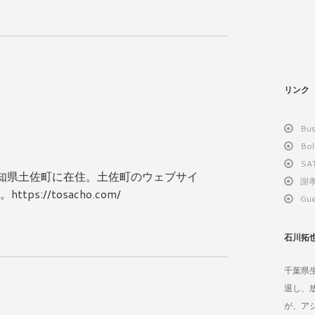
リンク
Bus
Bol
SA
り高知県土佐町に在住。土佐町のウェブサイ
謝孝
://tosacho.com/
Gue
石川拓
千葉県
退し、
が、ア