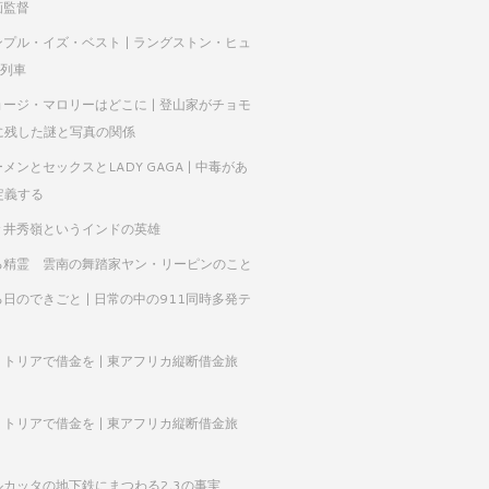
映画監督
ンプル・イズ・ベスト | ラングストン・ヒュ
A列車
ョージ・マロリーはどこに | 登山家がチョモ
に残した謎と写真の関係
メンとセックスとLADY GAGA | 中毒があ
定義する
々井秀嶺というインドの英雄
る精霊 雲南の舞踏家ヤン・リーピンのこと
日のできごと | 日常の中の911同時多発テ
リトリアで借金を | 東アフリカ縦断借金旅
リトリアで借金を | 東アフリカ縦断借金旅
ルカッタの地下鉄にまつわる2,3の事実