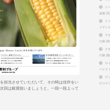
ト
金旅 [
ド
イデン
ラ
の旅 [前
ラ
の旅 [後
ロ
バイク | 
ヴ
を担当させていただいて、その時は佳作をい
のコス
次回は銀賞狙いましょうと。一段一段上って