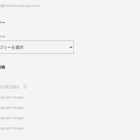
o@ishikawatakuya.com
リー
リー
投稿
川の自己紹介 ①
tagram Image
tagram Image
tagram Image
tagram Image