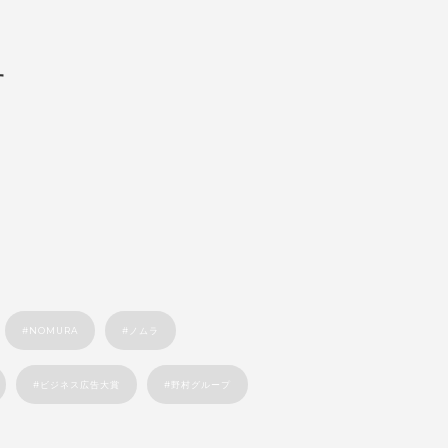
す
NOMURA
ノムラ
ビジネス広告大賞
野村グループ