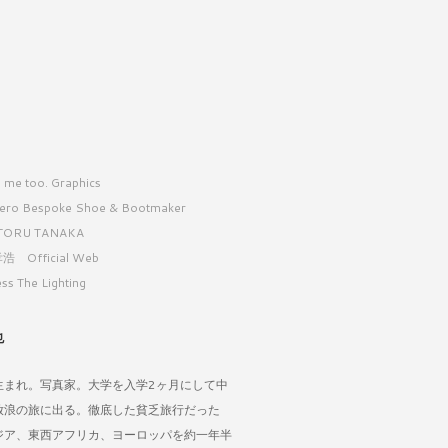
 me too. Graphics
ero Bespoke Shoe & Bootmaker
TORU TANAKA
浩 Official Web
ss The Lighting
也
生まれ。写真家。大学を入学2ヶ月にして中
放浪の旅に出る。徹底した貧乏旅行だった
ジア、東西アフリカ、ヨーロッパを約一年半