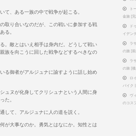
ト
いて、ある一族の中で戦争が起こる。
金旅 [
の取り合いなのだが、この戦いに参加する戦
ド
ある。
イデン
る。敵とはいえ相手は身内だ。どうして戦い
ラ
親族を向こうに回した戦争などするべきなの
の旅 [前
ラ
の旅 [後
いる御者がアルジュナに諭すように話し始め
ロ
バイク | 
シュヌが化身してクリシュナという人間に身
ヴ
った。
のコス
通して、アルジュナに人の道を説く。
何が大事なのか。勇気とはなにか。知性とは