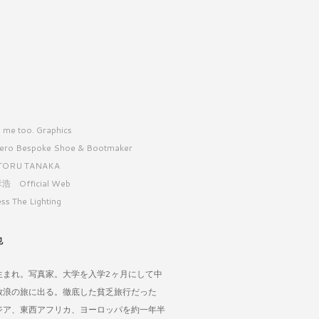
 me too. Graphics
ero Bespoke Shoe & Bootmaker
TORU TANAKA
浩 Official Web
ss The Lighting
也
生まれ。写真家。大学を入学2ヶ月にして中
放浪の旅に出る。徹底した貧乏旅行だった
ジア、東西アフリカ、ヨーロッパを約一年半