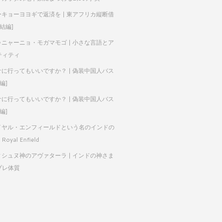
ーキョーヨヨギで返済を | 東アフリカ縦断借
完結編]
ゥニャーニョ・モガマモゴ | 小さな言語とア
ティティ
サに行ってもいいですか？ | 偽装中国人バス
編]
サに行ってもいいですか？ | 偽装中国人バス
編]
イヤル・エンフィールドという名のインドの
Royal Enfield
ィシュヌ神のアヴァターラ | インドの神さま
プレ体質