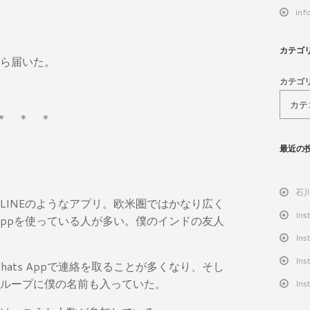
inf
カテゴ
ら届いた。
カテゴ
＊ ＊ ＊
最近の
石
LINEのようなアプリ。欧米圏ではかなり広く
Ins
 Appを使っている人が多い。僕のインドの友人
Ins
Ins
ats Appで連絡を取ることが多くなり、そし
ループに僕の名前も入っていた。
Ins