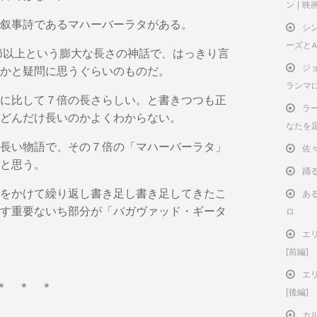
ン | 
叙事詩であるマハーバーラタがある。
シ
ーズと
節以上という膨大な長さの神話で、はっきり言
ジ
かと疑問に思うぐらいのものだ。
ランマ
に比して７倍の長さらしい。と書きつつも正
ラー
どんだけ長いのかよくわからない。
なたを
長い物語で、その７倍の「マハーバーラタ」
佐
と思う。
踊
をかけて繰り返し書き足し書き足してきたこ
ある
す重要ないち部分が「バガヴァッド・ギータ
ロ
エ
[前編]
エ
＊ ＊ ＊
[後編]
カ