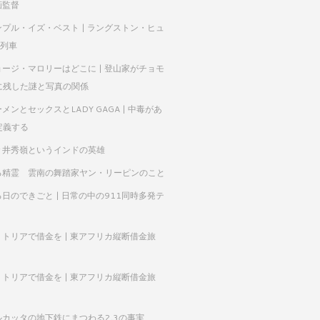
映画監督
ンプル・イズ・ベスト | ラングストン・ヒュ
A列車
ョージ・マロリーはどこに | 登山家がチョモ
に残した謎と写真の関係
メンとセックスとLADY GAGA | 中毒があ
定義する
々井秀嶺というインドの英雄
る精霊 雲南の舞踏家ヤン・リーピンのこと
日のできごと | 日常の中の911同時多発テ
リトリアで借金を | 東アフリカ縦断借金旅
リトリアで借金を | 東アフリカ縦断借金旅
ルカッタの地下鉄にまつわる2,3の事実