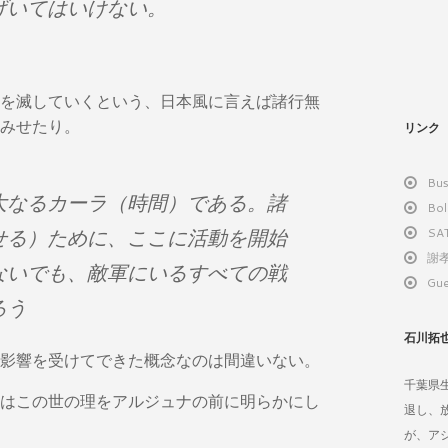
げいてはいけない。
を滅していくという、日本風に言えば諸行無
みせたり。
リンク
Bus
大なるカーラ（時間）である。諸
Bol
SA
せる）ために、ここに活動を開始
謝孝
ないでも、敵軍にいるすべての戦
Gue
ろう
石川拓
影響を受けてできた概念なのは間違いない。
千葉県
はこの世の理をアルジュナの前に明らかにし
退し、
が、ア