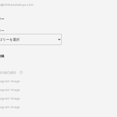
o@ishikawatakuya.com
リー
リー
投稿
川の自己紹介 ①
tagram Image
tagram Image
tagram Image
tagram Image