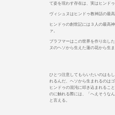
て姿を現わす存在は、実はヒンドゥ
ヴィシュヌはヒンドゥ教神話の最高
ヒンドゥの創世記には３人の最高神
ァ。
ブラフマーはこの世界を作り出した
ヌのヘソから生えた蓮の花から生ま
ひとつ注意してもらいたいのはもし
れるんだ、ヘソから生まれるのはゴ
ヒンドゥの混沌に叩き込まれること
のに触れる際には、「へえそうなん
と言える。