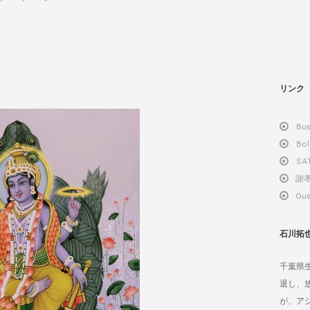
）
リンク
Bus
Bol
SA
謝孝
Gue
石川拓
千葉県
退し、
が、ア