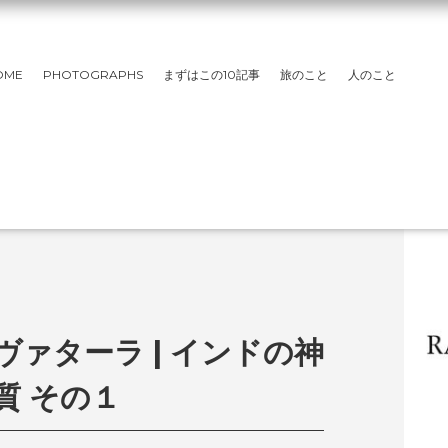
OME
PHOTOGRAPHS
まずはこの10記事
旅のこと
人のこと
ァターラ | インドの神
質 その１