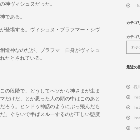
の神ヴィシュヌだった。
inf
神である。
カテゴ
が登場する。ヴィシュヌ・ブラフマー・シヴ
カテゴ
創造神なのだが、ブラフマー自身がヴィシュ
れたとされている。
最近の
石
この段階で、どうしてヘソから神さまが生ま
Ins
マだけだ、とか思った人の頭の中はこのあと
だろう。ヒンドゥ神話のようにぶっ飛んだも
Ins
だ」ぐらいで半ばスルーするのが正しい態度
Ins
Ins