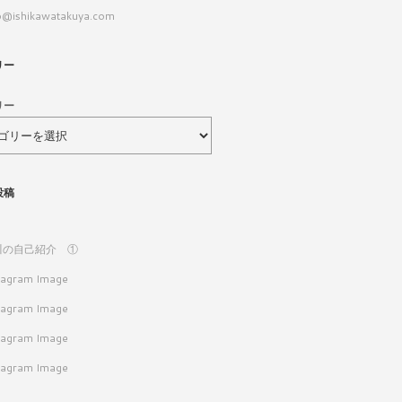
o@ishikawatakuya.com
リー
リー
投稿
川の自己紹介 ①
tagram Image
tagram Image
tagram Image
tagram Image