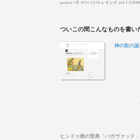
1月 6TH 2016
インド
1 COM
posted on
in
with
ついこの間こんなものを書い
神の歌の誕
ヒンドゥ教の聖典「バガヴァッド・