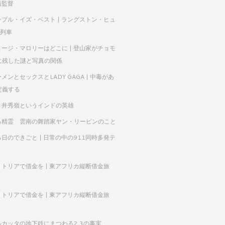
映画監督
ンプル・イズ・ベスト | ラングストン・ヒュ
A列車
ョージ・マロリーはどこに | 登山家がチョモ
に残した謎と写真の関係
メンとセックスとLADY GAGA | 中毒があ
定義する
々井秀嶺というインドの英雄
る精霊 雲南の舞踏家ヤン・リーピンのこと
日のできごと | 日常の中の911同時多発テ
リトリアで借金を | 東アフリカ縦断借金旅
リトリアで借金を | 東アフリカ縦断借金旅
ルカッタの地下鉄にまつわる2,3の事実