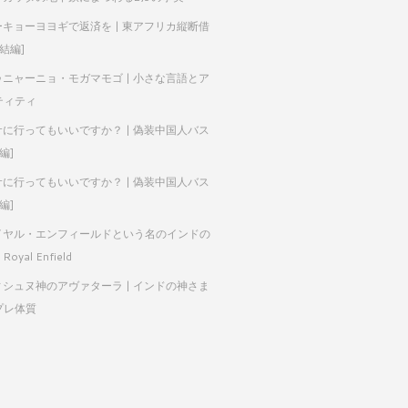
ーキョーヨヨギで返済を | 東アフリカ縦断借
完結編]
ゥニャーニョ・モガマモゴ | 小さな言語とア
ティティ
サに行ってもいいですか？ | 偽装中国人バス
編]
サに行ってもいいですか？ | 偽装中国人バス
編]
イヤル・エンフィールドという名のインドの
Royal Enfield
ィシュヌ神のアヴァターラ | インドの神さま
プレ体質