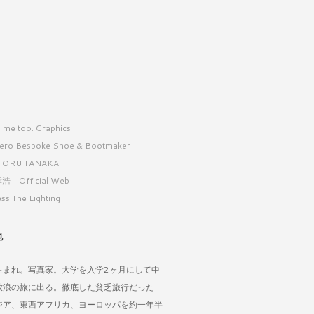
 me too. Graphics
ero Bespoke Shoe & Bootmaker
TORU TANAKA
浩 Official Web
ss The Lighting
也
生まれ。写真家。大学を入学2ヶ月にして中
放浪の旅に出る。徹底した貧乏旅行だった
ジア、東西アフリカ、ヨーロッパを約一年半