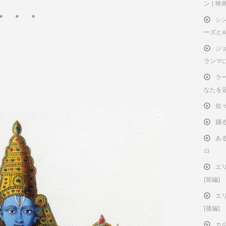
ン | 
＊ ＊ ＊
シ
ーズと
ジ
ランマ
ラー
なたを
佐
踊
ある
ロ
エ
[前編]
エ
[後編]
カ