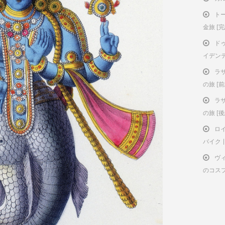
ト
金旅 [
ド
イデン
ラ
の旅 [前
ラ
の旅 [後
ロ
バイク | 
ヴ
のコス