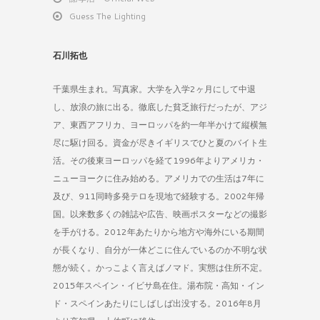
Guess The Lighting
石川拓也
千葉県生まれ。写真家。大学を入学2ヶ月にして中退
し、放浪の旅に出る。徹底した貧乏旅行だったが、アジ
ア、東西アフリカ、ヨーロッパを約一年半かけて縦横無
尽に駆け回る。資金が尽きイギリスでひと夏のバイト生
活。その後東ヨーロッパを経て1996年よりアメリカ・
ニューヨークに住み始める。アメリカでの生活は7年に
及び、911同時多発テロを現地で経験する。2002年帰
国。以来数多くの雑誌や広告、映画ポスターなどの撮影
を手がける。2012年あたりから地方や海外にいる期間
が長くなり、自分が一体どこに住んでいるのか不明な状
態が続く。かっこよく言えばノマド。実態は住所不定。
2015年スペイン・イビサ島在住。湯布院・高知・イン
ド・スペインあたりにしばしば出没する。2016年8月