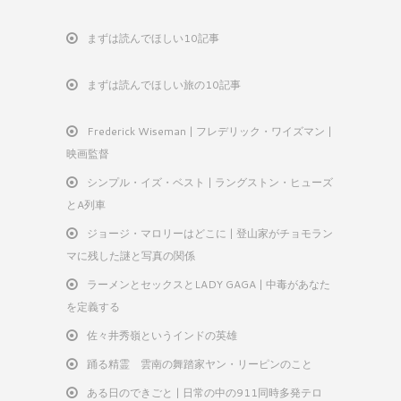
まずは読んでほしい10記事
まずは読んでほしい旅の10記事
Frederick Wiseman | フレデリック・ワイズマン |
映画監督
シンプル・イズ・ベスト | ラングストン・ヒューズ
とA列車
ジョージ・マロリーはどこに | 登山家がチョモラン
マに残した謎と写真の関係
ラーメンとセックスとLADY GAGA | 中毒があなた
を定義する
佐々井秀嶺というインドの英雄
踊る精霊 雲南の舞踏家ヤン・リーピンのこと
ある日のできごと | 日常の中の911同時多発テロ