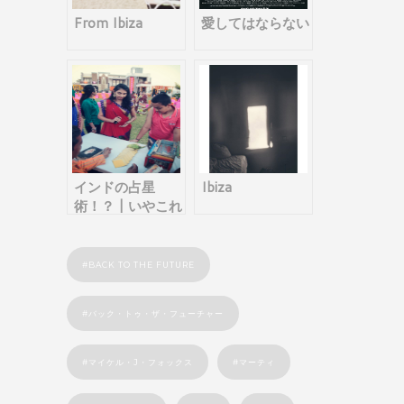
From Ibiza
愛してはならない
インドの占星
Ibiza
術！？ | いやこれ
って動物占い？
BACK TO THE FUTURE
バック・トゥ・ザ・フューチャー
マイケル・J・フォックス
マーティ