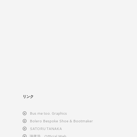
リンク
Bus me too. Graphics
Bolero Bespoke Shoe & Bootmaker
SATORU TANAKA
謝孝浩 Official Web