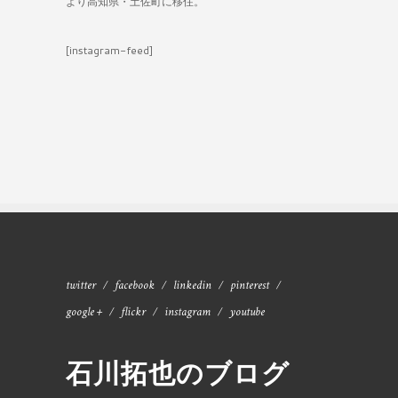
より高知県・土佐町に移住。
[instagram-feed]
twitter
facebook
linkedin
pinterest
google +
flickr
instagram
youtube
石川拓也のブログ