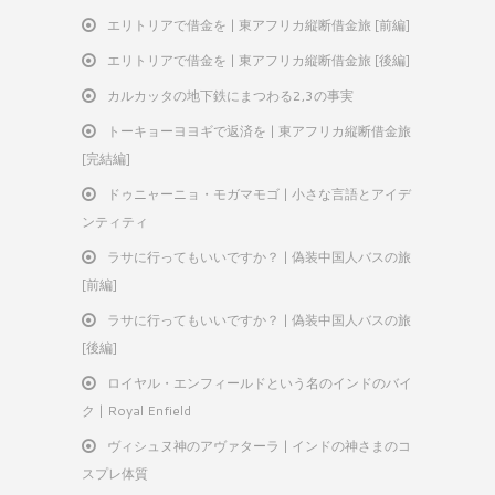
エリトリアで借金を | 東アフリカ縦断借金旅 [前編]
エリトリアで借金を | 東アフリカ縦断借金旅 [後編]
カルカッタの地下鉄にまつわる2,3の事実
トーキョーヨヨギで返済を | 東アフリカ縦断借金旅
[完結編]
ドゥニャーニョ・モガマモゴ | 小さな言語とアイデ
ンティティ
ラサに行ってもいいですか？ | 偽装中国人バスの旅
[前編]
ラサに行ってもいいですか？ | 偽装中国人バスの旅
[後編]
ロイヤル・エンフィールドという名のインドのバイ
ク | Royal Enfield
ヴィシュヌ神のアヴァターラ | インドの神さまのコ
スプレ体質